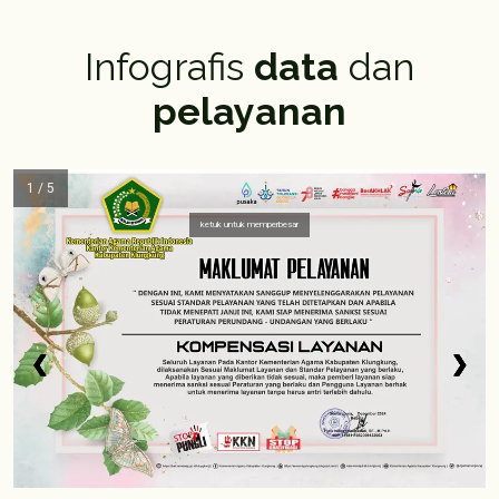
Infografis
data
dan
pelayanan
1 / 5
ketuk untuk memperbesar
❮
❮
❮
❮
❮
❯
❯
❯
❯
❯