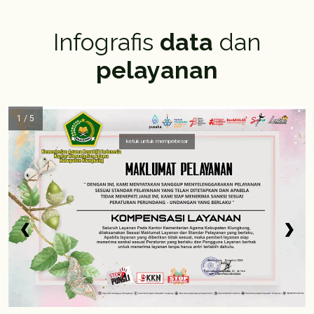
Infografis
data
dan
pelayanan
1 / 5
ketuk untuk memperbesar
❮
❮
❮
❮
❮
❯
❯
❯
❯
❯